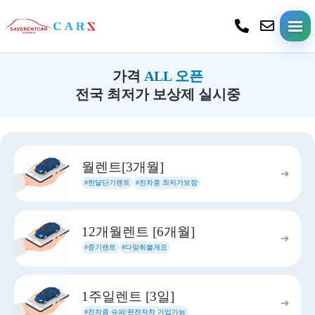
가격
ALL 오픈
전국 최저가 보상제 실시중
월렌트[3개월]
➔
#한달단기렌트
#전차종 최저가보장
12개월렌트 [6개월]
➔
#중기렌트
#다맞춰볼게요
1주일렌트 [3일]
➔
#전차종 슈퍼/완전자차 가입가능